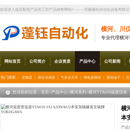
欢迎进入低压配电产品和工控产品销售网站!———安徽蓬钰自动化设备有限公
横河、川
专业代理横河
网站首页
公司简介
企业资质
产品中心
公司新闻
热门搜索：
|
|
|
|
|
变频器
接近传感器
气安全开关
继电器模组
接线端子
压
您当前的位置：
首页
>
产品中心
>
横河系列
>
横河YTA610温度仪表
横河
本
产品