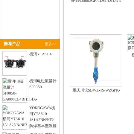
川仪PDS803GH-1DS1-D1DN直
连式压力变送器 316L膜片隔爆
Ex带显示
推荐产品
更多>>
横河YTA610-
JC
JB1A2DN/A/NS2温度变送器 4线
横河电磁流量计
制Pt100带可拆装避雷器
SF0050-
重庆川仪SBWZ-4S/WZGPK-
型号：
93SGH一体化温度变送器防爆
型带热电阻
GA000CE4BH114A-1JA12/CH
YOKOGAWA横
型号：
河YTA610-
JA1A2NN/NF2
防爆基本型温度
变送器