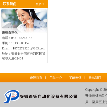
型号：
联系我们
更多>>
蓬钰自动化
电话：0551-68263152
手机：18133683152
Email：18752725261@163.com
地址：安徽省合肥市包河区国贸
智谷大厦C2404
蓬钰首页
|
产品中心
|
了解蓬钰
|
联系我们
|
Copyright ©
安徽蓬钰自动化
周一至周五上班(8:0