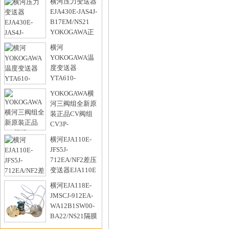
横河压力变送器
型号：
EJA430E-JAS4J-
B17EM/NS21
YOKOGAWA正
品质保1年
横河
型号：
YOKOGAWA温
度变送器
YTA610-
JB1A2DN/NF2
YOKOGAWA横
0~100℃ PT100 3线制
河三阀组全新原
型号：
装正品CV阀组
CV3P-
0NF3LE/D1
横河EJA110E-
型号：
JFS5J-
712EA/NF2差压
变送器EJA110E
防爆
横河EJA118E-
型号：
JMSCJ-912EA-
WA12B1SW00-
BA22/NS21隔膜
差压变送器