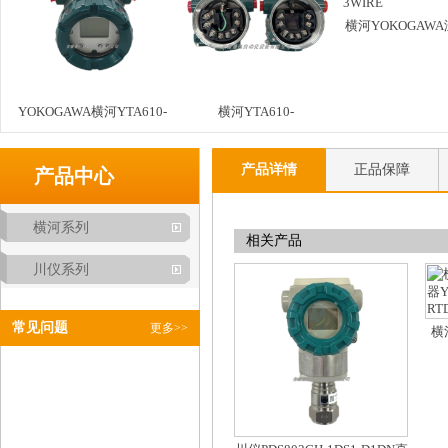
横河YOKOGAW
器YTA610-JB1A2
RTD PT100 3
YOKOGAWA横河YTA610-
横河YTA610-
JA1A4DN/KU2温度变送器
JB1A2DN/A/NS2温度变送
产品详情
正品保障
接线口M20内螺纹原装
器 4线制Pt100带可拆装避
产品中心
雷器
横河系列
相关产品
川仪系列
常见问题
更多>>
横
YT