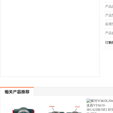
产品
产品
应用
产品
订购
横河YOKOGAWA
横河YO
温度变送器
温度
YTA610-
YTA
JB1A2DB/NF2
JB1A2
RTD PT100
0~100℃
3WIRE
YOKOGAWA横河
横河YTA610-
YTA610-
JB1A2DN/A/NS2
JA1A4DN/KU2温
温度变送器 4线
度变送器 接线口
制Pt100带可拆装
M20内螺纹原装
避雷器