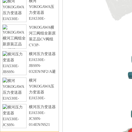
横河
法兰安装差压变送器
YOKOGAWA压
型号：
力变送器
EJA530E-
JAS4N-
YOKOGAWA横
017EL/NS21本安质保1年
河三阀组全新原
型号：
装正品CV阀组
CV3P-
0NF3LE/D1
横河压力变送器
型号：
EJA530E-
JBS9N-
032EN/NF2/A避
雷器M20X1.5过
横河
程接口
YOKOGAWA压
型号：
力变送器
EJA530E-
JBS4N-
横河压力变送器
017EN/KU22/MA2带材质证明
EJA530E-
型号：
JCS9N-
014EN/NS21
M20*1.5接口