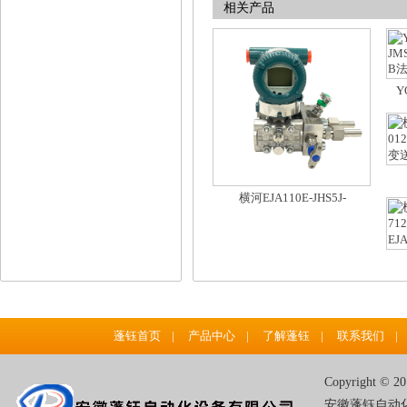
相关产品
Y
JM
横河EJA110E-JHS5J-
01
912EA/NS21差压变送器配三
阀组CV3P-0NF3LE/D1
蓬钰首页
|
产品中心
|
了解蓬钰
|
联系我们
|
Copyright ©
安徽蓬钰自动化