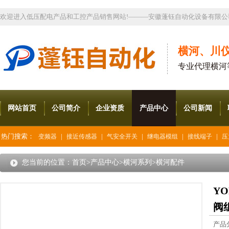
欢迎进入低压配电产品和工控产品销售网站!———安徽蓬钰自动化设备有限公
横河、川
专业代理横河
网站首页
公司简介
企业资质
产品中心
公司新闻
热门搜索：
|
|
|
|
|
变频器
接近传感器
气安全开关
继电器模组
接线端子
压
您当前的位置：
首页
>
产品中心
>
横河系列
>
横河配件
YO
阀组
产品