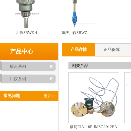
川仪SBWZ-4-
重庆川仪SBWZ-
TS2(0~100)/NN/WZGPK-
4S/WZGPK-93SGH一体化
产品详情
正品保障
73SGH带热电阻一体化温
温度变送器防爆型带热电
产品中心
度变送器
阻
相关产品
横河系列
川仪系列
常见问题
更多>>
横河EJA118E-JMSCJ-912EA-