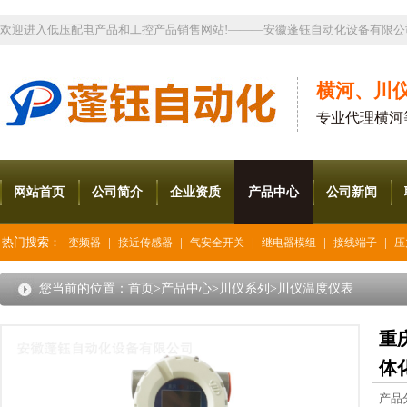
欢迎进入低压配电产品和工控产品销售网站!———安徽蓬钰自动化设备有限公
横河、川
专业代理横河
网站首页
公司简介
企业资质
产品中心
公司新闻
热门搜索：
|
|
|
|
|
变频器
接近传感器
气安全开关
继电器模组
接线端子
压
您当前的位置：
首页
>
产品中心
>
川仪系列
>
川仪温度仪表
重庆
体
产品