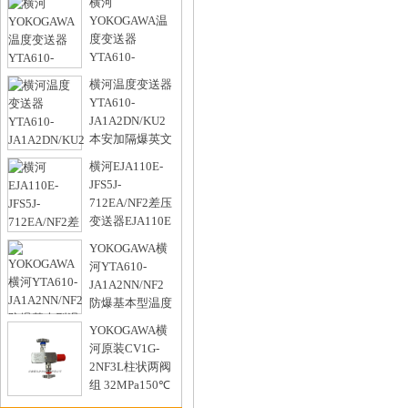
横河
器
YOKOGAWA温
型号：
度变送器
YTA610-
JB1A2DB/NF2
横河温度变送器
RTD PT100 3WIRE
YTA610-
型号：
JA1A2DN/KU2
本安加隔爆英文
铭牌
横河EJA110E-
YOKOGAWA
JFS5J-
型号：
712EA/NF2差压
变送器EJA110E
防爆
YOKOGAWA横
型号：
河YTA610-
JA1A2NN/NF2
防爆基本型温度
变送器
YOKOGAWA横
型号：
河原装CV1G-
2NF3L柱状两阀
组 32MPa150℃
材质316SS