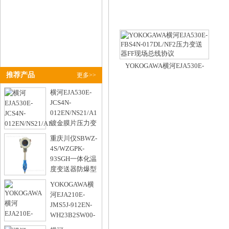
WA12B1SW00-BA22/NS21隔
膜差压变送器
YOKOGAWA横河EJA530E-
推荐产品
更多>>
FBS4N-017DL/NF2压力变送器
FF现场总线协议
横河EJA530E-
JCS4N-
012EN/NS21/A1
镀金膜片压力变
送器
重庆川仪SBWZ-
YOKOGAWA
4S/WZGPK-
型号：
93SGH一体化温
度变送器防爆型
带热电阻
YOKOGAWA横
型号：
河EJA210E-
JMS5J-912EN-
WH23B2SW00-
B法兰差压变送